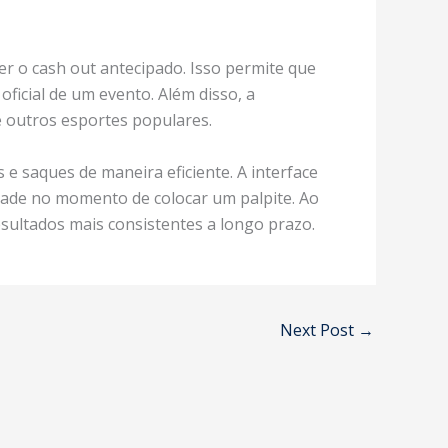
er o cash out antecipado. Isso permite que
icial de um evento. Além disso, a
e outros esportes populares.
e saques de maneira eficiente. A interface
idade no momento de colocar um palpite. Ao
esultados mais consistentes a longo prazo.
Next Post
→