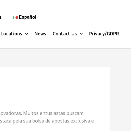
h
Español
Locations
News
Contact Us
Privacy/GDPR
inovadoras. Muitos entusiastas buscam
taca pela sua bolsa de apostas exclusiva e