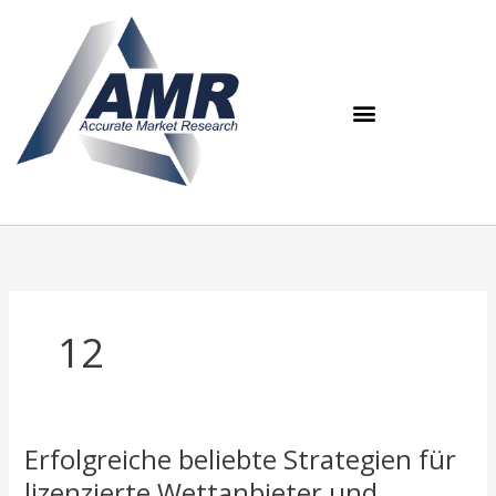
Skip
to
content
12
Erfolgreiche beliebte Strategien für
Erfolgreiche
beliebte
lizenzierte Wettanbieter und