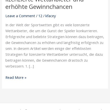
Strategien
erhöhte Gewinnchancen
für
lizenzierte
Leave a Comment
/
12
/
kfacey
Wettanbieter
In der Welt der Sportwetten gibt es viele lizenzierte
und
Wettanbieter, die um die Gunst der Spieler konkurrieren.
erhöhte
Erfolgreiche und beliebte Strategien können dazu beitragen,
Gewinnchancen
die Gewinnchancen zu erhöhen und langfristig erfolgreich zu
sein. In diesem Artikel werden einige der effektivsten
Strategien für lizenzierte Wettanbieter untersucht, die dazu
beitragen können, die Gewinnchancen drastisch zu
verbessern. 1. […]
Read More »