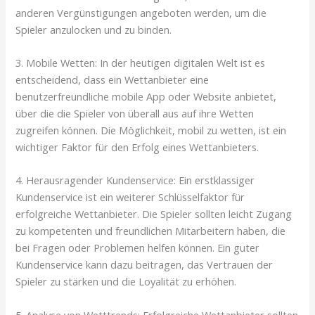
anderen Vergünstigungen angeboten werden, um die
Spieler anzulocken und zu binden.
3. Mobile Wetten: In der heutigen digitalen Welt ist es
entscheidend, dass ein Wettanbieter eine
benutzerfreundliche mobile App oder Website anbietet,
über die die Spieler von überall aus auf ihre Wetten
zugreifen können. Die Möglichkeit, mobil zu wetten, ist ein
wichtiger Faktor für den Erfolg eines Wettanbieters.
4. Herausragender Kundenservice: Ein erstklassiger
Kundenservice ist ein weiterer Schlüsselfaktor für
erfolgreiche Wettanbieter. Die Spieler sollten leicht Zugang
zu kompetenten und freundlichen Mitarbeitern haben, die
bei Fragen oder Problemen helfen können. Ein guter
Kundenservice kann dazu beitragen, das Vertrauen der
Spieler zu stärken und die Loyalität zu erhöhen.
5. Analyse von Wetttrends: Erfolgreiche Wettanbieter sollten