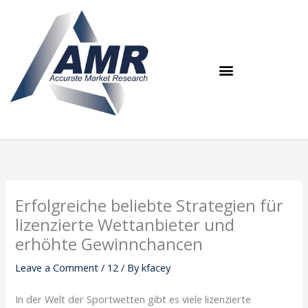
Skip
to
content
Erfolgreiche beliebte Strategien für
lizenzierte Wettanbieter und
erhöhte Gewinnchancen
Leave a Comment
/
12
/ By
kfacey
In der Welt der Sportwetten gibt es viele lizenzierte