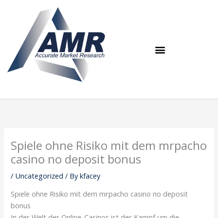
Skip
to
content
Spiele ohne Risiko mit dem mrpacho
casino no deposit bonus
/
Uncategorized
/ By
kfacey
Spiele ohne Risiko mit dem mrpacho casino no deposit
bonus
In der Welt der Online-Casinos ist der Kampf um die