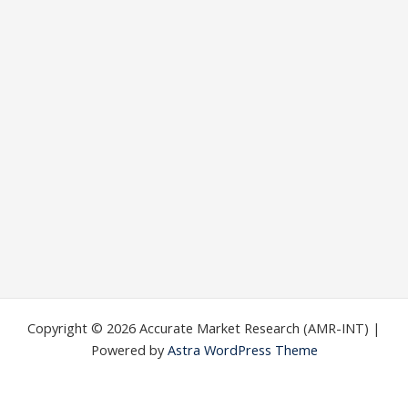
Copyright © 2026 Accurate Market Research (AMR-INT) |
Powered by
Astra WordPress Theme