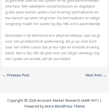
uitgebreide selectie van spellen en de gebruiksvriendelijke
interface. Met wekelijkse reload bonussen en dagelijkse
gratis spins kunnen spelers hun ervaring optimaliseren en
hun kansen op winst vergroten. De betrouwbare en veilige
omgeving maakt het spelen bij Sky Hills extra aantrekkelijk.
Bovendien is de klantenservice altijd bereikbaar, wat zorgt
voor een probleemloze spelervaring. Als je op zoek bent
naar een online casino dat je een rijke en lonende ervaring
biedt, dan is Sky Hills de plek voor jou. Begin vandaag nog
met spelen en ontdek zelf de voordelen!
←
Previous Post
Next Post
→
Copyright © 2026 Accurate Market Research (AMR-INT) |
Powered by
Astra WordPress Theme