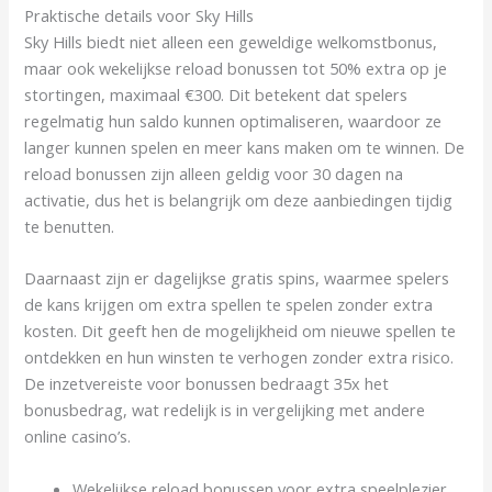
Praktische details voor Sky Hills
Sky Hills biedt niet alleen een geweldige welkomstbonus,
maar ook wekelijkse reload bonussen tot 50% extra op je
stortingen, maximaal €300. Dit betekent dat spelers
regelmatig hun saldo kunnen optimaliseren, waardoor ze
langer kunnen spelen en meer kans maken om te winnen. De
reload bonussen zijn alleen geldig voor 30 dagen na
activatie, dus het is belangrijk om deze aanbiedingen tijdig
te benutten.
Daarnaast zijn er dagelijkse gratis spins, waarmee spelers
de kans krijgen om extra spellen te spelen zonder extra
kosten. Dit geeft hen de mogelijkheid om nieuwe spellen te
ontdekken en hun winsten te verhogen zonder extra risico.
De inzetvereiste voor bonussen bedraagt 35x het
bonusbedrag, wat redelijk is in vergelijking met andere
online casino’s.
Wekelijkse reload bonussen voor extra speelplezier