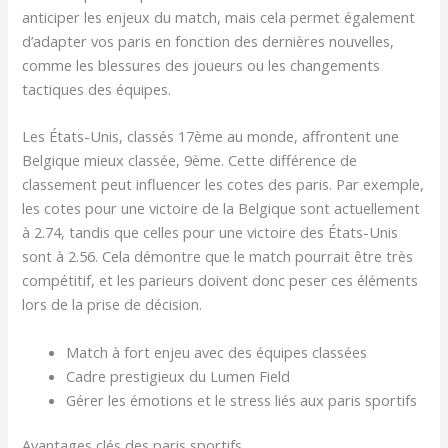
anticiper les enjeux du match, mais cela permet également
d’adapter vos paris en fonction des dernières nouvelles,
comme les blessures des joueurs ou les changements
tactiques des équipes.
Les États-Unis, classés 17ème au monde, affrontent une
Belgique mieux classée, 9ème. Cette différence de
classement peut influencer les cotes des paris. Par exemple,
les cotes pour une victoire de la Belgique sont actuellement
à 2.74, tandis que celles pour une victoire des États-Unis
sont à 2.56. Cela démontre que le match pourrait être très
compétitif, et les parieurs doivent donc peser ces éléments
lors de la prise de décision.
Match à fort enjeu avec des équipes classées
Cadre prestigieux du Lumen Field
Gérer les émotions et le stress liés aux paris sportifs
Avantages clés des paris sportifs