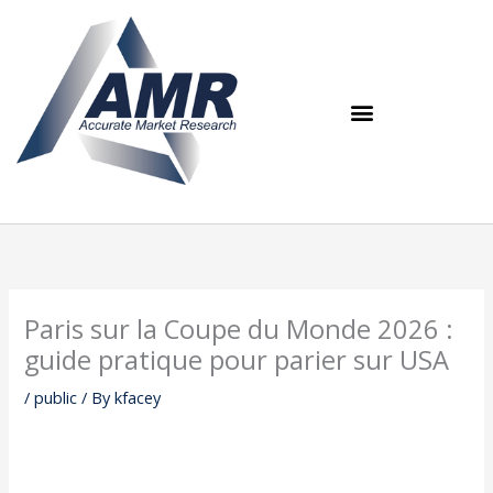
Skip
to
content
Paris sur la Coupe du Monde 2026 :
guide pratique pour parier sur USA
/
public
/ By
kfacey