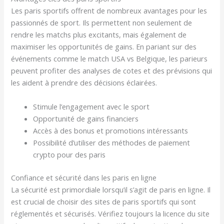
Les paris sportifs offrent de nombreux avantages pour les
passionnés de sport. Ils permettent non seulement de
rendre les matchs plus excitants, mais également de
maximiser les opportunités de gains. En pariant sur des
événements comme le match USA vs Belgique, les parieurs
peuvent profiter des analyses de cotes et des prévisions qui
les aident à prendre des décisions éclairées.
Stimule l’engagement avec le sport
Opportunité de gains financiers
Accès à des bonus et promotions intéressants
Possibilité d’utiliser des méthodes de paiement
crypto pour des paris
Confiance et sécurité dans les paris en ligne
La sécurité est primordiale lorsqu’il s’agit de paris en ligne. Il
est crucial de choisir des sites de paris sportifs qui sont
réglementés et sécurisés. Vérifiez toujours la licence du site