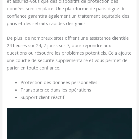
et assurez-vous que des dispositifs de protection des
données sont en place. Une plateforme de paris digne de
confiance garantira également un traitement équitable des
paris et des retraits rapides des gains.
De plus, de nombreux sites offrent une assistance clientèle
24 heures sur 24, 7 jours sur 7, pour répondre aux
questions ou résoudre les problèmes potentiels. Cela ajoute
une couche de sécurité supplémentaire et vous permet de
parier en toute confiance.
Protection des données personnelles
Transparence dans les opérations
Support client réactif