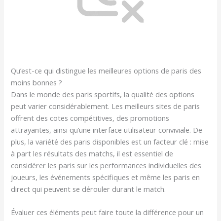
Qu’est-ce qui distingue les meilleures options de paris des
moins bonnes ?
Dans le monde des paris sportifs, la qualité des options
peut varier considérablement. Les meilleurs sites de paris
offrent des cotes compétitives, des promotions
attrayantes, ainsi qu’une interface utilisateur conviviale. De
plus, la variété des paris disponibles est un facteur clé : mise
à part les résultats des matchs, il est essentiel de
considérer les paris sur les performances individuelles des
joueurs, les événements spécifiques et même les paris en
direct qui peuvent se dérouler durant le match.
Évaluer ces éléments peut faire toute la différence pour un