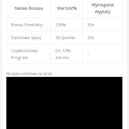
Wymagania
Nazwa Bonusu
Wartość%
Wypłaty
Bonus Powitalny
100%
30x
Darmowe Spiny
50 Spinów
20x
Lojalnościowy
Do 10%
–
Program
zwrotu
Bezpieczeństwo w Grze