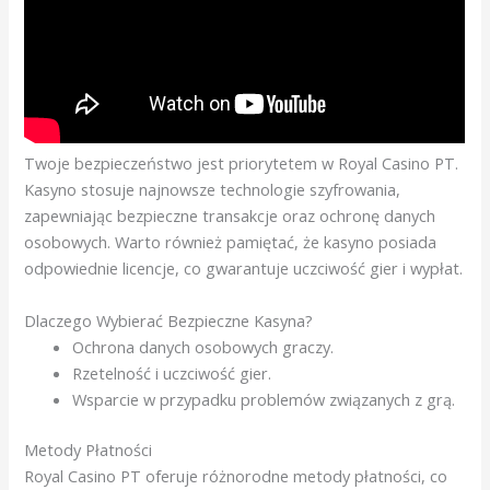
Twoje bezpieczeństwo jest priorytetem w Royal Casino PT.
Kasyno stosuje najnowsze technologie szyfrowania,
zapewniając bezpieczne transakcje oraz ochronę danych
osobowych. Warto również pamiętać, że kasyno posiada
odpowiednie licencje, co gwarantuje uczciwość gier i wypłat.
Dlaczego Wybierać Bezpieczne Kasyna?
Ochrona danych osobowych graczy.
Rzetelność i uczciwość gier.
Wsparcie w przypadku problemów związanych z grą.
Metody Płatności
Royal Casino PT oferuje różnorodne metody płatności, co