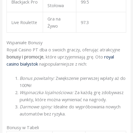
Blackjack Pro
99.5
Stołowa
Gra na
Live Roulette
97.3
Żywo
Wspaniałe Bonusy
Royal Casino PT dba o swoich graczy, oferując atrakcyjne
bonusy i promocje
, które uprzyjemniają grę. Oto
royal
casino białystok
najpopularniejsze z nich:
Bonus powitalny:
Zwiększenie pierwszej wpłaty aż do
100%!
Wspinaczka lojalnościowa:
Za każdą grę zdobywasz
punkty, które można wymieniać na nagrody.
Darmowe spiny:
Idealne do wypróbowania nowych
automatów bez ryzyka.
Bonusy w Tabeli