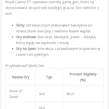
Royal Casino PT zapewnia szeroką gamę gier, które są
dostosowane do potrzeb każdego gracza. Oto niektóre z
nich:
Sloty:
Od klasycznych jednorękich bandytów po
nowoczesne maszyny z wieloma liniami wypłat.
Gry stołowe:
Baccarat, blackjack, poker – klasyka,
która nigdy nie wychodzi z mody.
Gry na żywo:
Interakcja z prawdziwymi krupierami w
czasie rzeczywistym.
PrzykładowaTabela Gier
Procent Wypłaty
Nazwa Gry
Typ
(%)
Book of
Slot
96.21
Dead
Gra