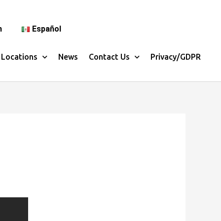
h
Español
Locations
News
Contact Us
Privacy/GDPR