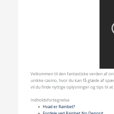
Velkommen til den fantastiske verden af on
unikke casino, hvor du kan få glæde af spæn
vil du finde nyttige oplysninger og tips til 
Indholdsfortegnelse
Hvad er Rainbet?
Fordele ved Rainbet No Deposit