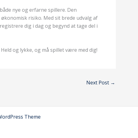
både nye og erfarne spillere. Den
 økonomisk risiko. Med sit brede udvalg af
registrere dig i dag og begynd at tage del i
Held og lykke, og må spillet være med dig!
Next Post
→
 WordPress Theme