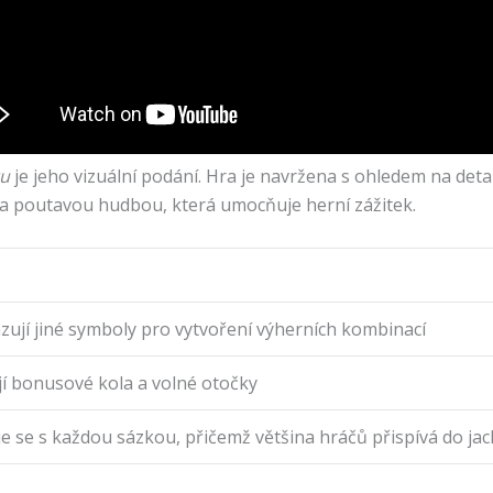
tu
je jeho vizuální podání. Hra je navržena s ohledem na deta
a poutavou hudbou, která umocňuje herní zážitek.
ují jiné symboly pro vytvoření výherních kombinací
jí bonusové kola a volné otočky
e se s každou sázkou, přičemž většina hráčů přispívá do ja