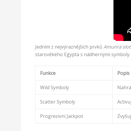
Jedním z nejvýraznějších prvků
Amunra slo
starověkého Egypta s nádhernými symboly 
Funkce
Popis
Wild Symboly
Nahraz
Scatter Symboly
Activu
Progresivní Jackpot
Zvyšuj