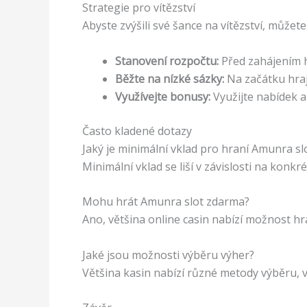
Strategie pro vítězství
Abyste zvýšili své šance na vítězství, můžete
Stanovení rozpočtu:
Před zahájením hr
Běžte na nízké sázky:
Na začátku hraj
Využívejte bonusy:
Využijte nabídek a
Často kladené dotazy
Jaký je minimální vklad pro hraní Amunra sl
Minimální vklad se liší v závislosti na kon
Mohu hrát Amunra slot zdarma?
Ano, většina online casin nabízí možnost hr
Jaké jsou možnosti výběru výher?
Většina kasin nabízí různé metody výběru, v