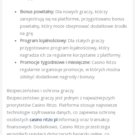
Bonus powitalny:
Dla nowych graczy, którzy
zarejestrują się na platformie, przygotowano bonus
powitalny, który może obejmować dodatkowe środki
na grę.
Program lojalnościowy:
Dla stałych graczy
przygotowano program lojalnościowy, który
nagradza ich za regularne korzystanie z platformy.
Promocje tygodniowe i miesięczne:
Casino Ritzo
regularnie organizuje promocje, w których można
zdobyć dodatkowe nagrody i bonusy.
Bezpieczeństwo i ochrona graczy
Bezpieczeństwo graczy jest jednym z najważniejszych
priorytetów Casino Ritzo. Platforma stosuje najnowsze
technologie szyfrowania danych, co zapewnia ochronę
osobistych
casino ritzo pl
informacji oraz transakcji
finansowych. Dodatkowo, Casino Ritzo przestrzega
wszystkich regulacji dotyczących hazardu online, co