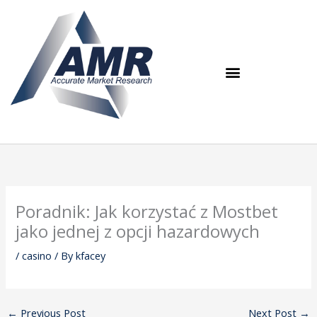
Skip
to
content
Poradnik: Jak korzystać z Mostbet
jako jednej z opcji hazardowych
/
casino
/ By
kfacey
←
Previous Post
Next Post
→