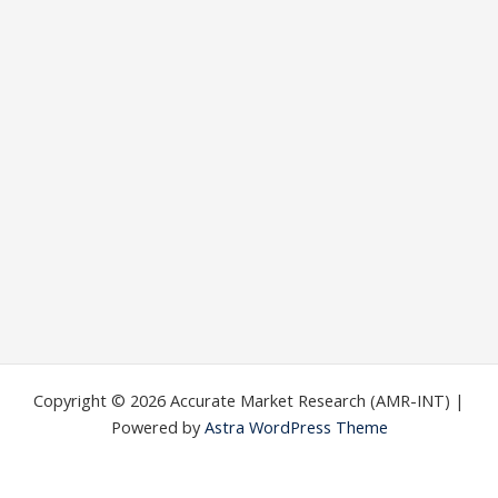
Copyright © 2026 Accurate Market Research (AMR-INT) |
Powered by
Astra WordPress Theme