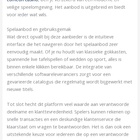
veilige speelomgeving. Het aanbod is uitgebreid en biedt
voor ieder wat wils.
Spelaanbod en gebruiksgemak
Wat direct opvalt bij deze aanbieder is de intuïtieve
interface die het navigeren door het spelaanbod zeer
eenvoudig maakt. Of je nu houdt van klassieke gokkasten,
spannende live tafelspellen of wedden op sport, alles is
binnen enkele klikken bereikbaar. De integratie van
verschillende softwareleveranciers zorgt voor een
gevarieerde catalogus die regelmatig wordt bijgewerkt met
nieuwe titels.
Tot slot hecht dit platform veel waarde aan verantwoorde
deelname en klanttevredenheid. Spelers kunnen rekenen op
snelle transacties en een deskundige klantenservice die
klaarstaat om vragen te beantwoorden. Het is dan ook een
uitstekende keuze voor iedereen die op een verantwoorde