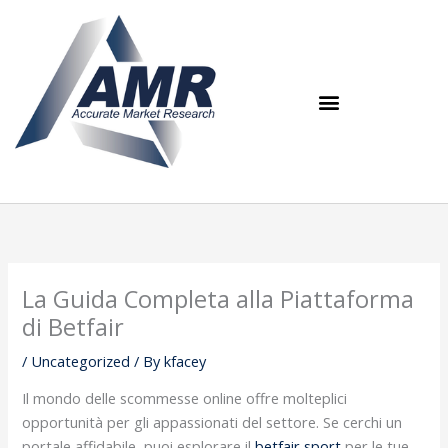
Skip
to
content
La Guida Completa alla Piattaforma
di Betfair
/
Uncategorized
/ By
kfacey
Il mondo delle scommesse online offre molteplici
opportunità per gli appassionati del settore. Se cerchi un
portale affidabile, puoi esplorare il
betfair sport
per le tue