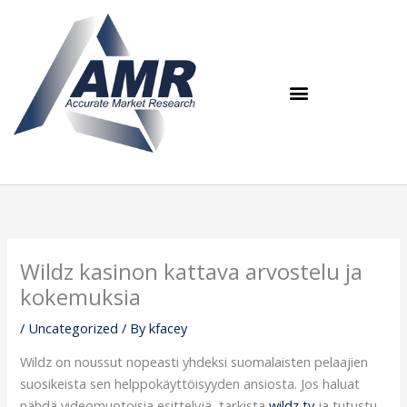
Skip
to
content
Wildz kasinon kattava arvostelu ja
kokemuksia
/
Uncategorized
/ By
kfacey
Wildz on noussut nopeasti yhdeksi suomalaisten pelaajien
suosikeista sen helppokäyttöisyyden ansiosta. Jos haluat
nähdä videomuotoisia esittelyjä, tarkista
wildz tv
ja tutustu