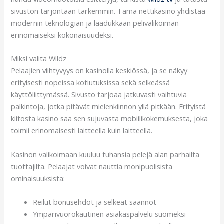
sivuston tarjontaan tarkemmin. Tämä nettikasino yhdistää
modernin teknologian ja laadukkaan pelivalikoiman
erinomaiseksi kokonaisuudeksi.
Miksi valita Wildz
Pelaajien viihtyvyys on kasinolla keskiössä, ja se näkyy
erityisesti nopeissa kotiutuksissa sekä selkeässä
käyttöliittymässä. Sivusto tarjoaa jatkuvasti vaihtuvia
palkintoja, jotka pitävät mielenkiinnon yllä pitkään. Erityistä
kiitosta kasino saa sen sujuvasta mobiilikokemuksesta, joka
toimii erinomaisesti laitteella kuin laitteella.
Kasinon valikoimaan kuuluu tuhansia pelejä alan parhailta
tuottajilta. Pelaajat voivat nauttia monipuolisista
ominaisuuksista:
Reilut bonusehdot ja selkeät säännöt
Ympärivuorokautinen asiakaspalvelu suomeksi