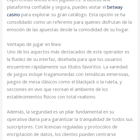
plataforma confiable y segura, puedes visitar el
betway
casino
para explorar su gran catálogo. Esta opción se ha
consolidado como un referente para quienes disfrutan de la
emoción de las apuestas desde la comodidad de su hogar.
Ventajas de jugar en línea
Uno de los aspectos más destacados de este operador es
la fluidez de su interfaz, diseñada para que los usuarios
encuentren rápidamente sus títulos favoritos. La variedad
de juegos incluye tragamonedas con temáticas inmersivas,
juegos de mesa clásicos como el blackjack o la ruleta, y
secciones en vivo que recrean el ambiente de los
establecimientos físicos con total realismo.
Además, la seguridad es un pilar fundamental en su
operativa diaria para garantizar la tranquilidad de todos sus
suscriptores. Con licencias reguladas y protocolos de
encriptación de datos, los clientes pueden centrarse