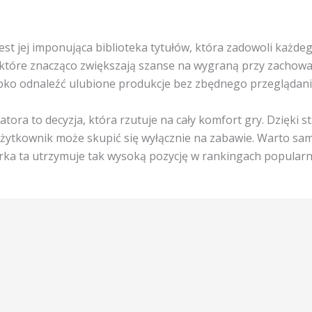
t jej imponująca biblioteka tytułów, która zadowoli każdeg
 które znacząco zwiększają szanse na wygraną przy zachowa
zybko odnaleźć ulubione produkcje bez zbędnego przegląda
ra to decyzja, która rzutuje na cały komfort gry. Dzięki 
ytkownik może skupić się wyłącznie na zabawie. Warto sa
rka ta utrzymuje tak wysoką pozycję w rankingach popularn