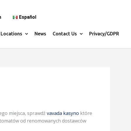
h
Español
Locations
News
Contact Us
Privacy/GDPR
znego miejsca, sprawdź
vavada kasyno
które
r automatów od renomowanych dostawców