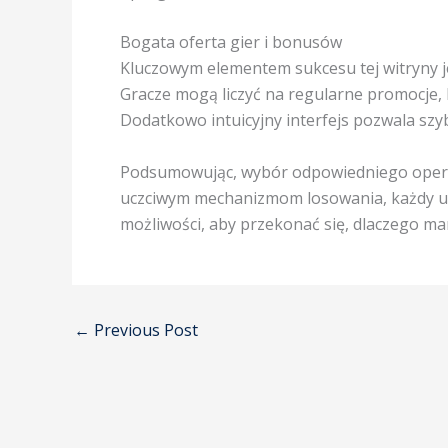
Bogata oferta gier i bonusów
Kluczowym elementem sukcesu tej witryny jes
Gracze mogą liczyć na regularne promocje,
Dodatkowo intuicyjny interfejs pozwala s
Podsumowując, wybór odpowiedniego operato
uczciwym mechanizmom losowania, każdy uż
możliwości, aby przekonać się, dlaczego ma
←
Previous Post