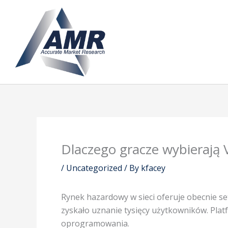
Skip
to
content
Dlaczego gracze wybierają 
/
Uncategorized
/ By
kfacey
Rynek hazardowy w sieci oferuje obecnie set
zyskało uznanie tysięcy użytkowników. Pl
oprogramowania.