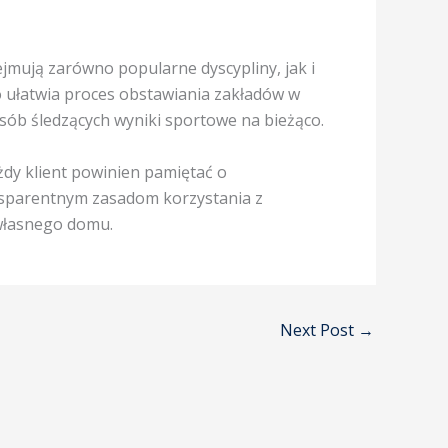
jmują zarówno popularne dyscypliny, jak i
co ułatwia proces obstawiania zakładów w
osób śledzących wyniki sportowe na bieżąco.
dy klient powinien pamiętać o
ansparentnym zasadom korzystania z
 własnego domu.
Next Post
→