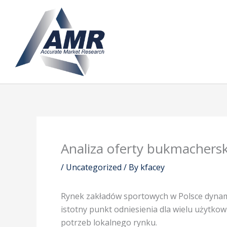
Skip
to
content
Analiza oferty bukmacherski
/
Uncategorized
/ By
kfacey
Rynek zakładów sportowych w Polsce dynami
istotny punkt odniesienia dla wielu użytko
potrzeb lokalnego rynku.