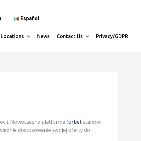
h
Español
Locations
News
Contact Us
Privacy/GDPR
mocji. Nowoczesna platforma
forbet
stanowi
owiednie dostosowanie swojej oferty do