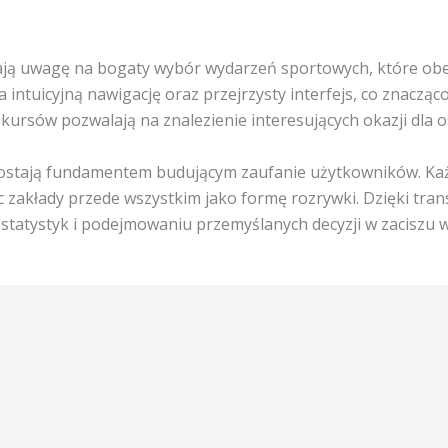
cają uwagę na bogaty wybór wydarzeń sportowych, które obe
a intuicyjną nawigację oraz przejrzysty interfejs, co znaczą
 kursów pozwalają na znalezienie interesujących okazji dla 
zostają fundamentem budującym zaufanie użytkowników. Każ
ąc zakłady przede wszystkim jako formę rozrywki. Dzięki tr
e statystyk i podejmowaniu przemyślanych decyzji w zaciszu