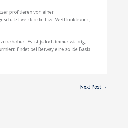
tzer profitieren von einer
 geschätzt werden die Live-Wettfunktionen,
u erhöhen. Es ist jedoch immer wichtig,
miert, findet bei Betway eine solide Basis
Next Post
→