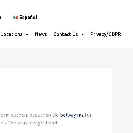
h
Español
Locations
News
Contact Us
Privacy/GDPR
ttform suchen, besuchen Sie
betway mz
für
rmaßen attraktiv gestaltet.