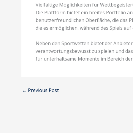
Vielfältige Möglichkeiten für Wettbegeister
Die Plattform bietet ein breites Portfolio a
benutzerfreundlichen Oberfläche, die das P
die es ermöglichen, während des Spiels auf
Neben den Sportwetten bietet der Anbieter
verantwortungsbewusst zu spielen und das e
für unterhaltsame Momente im Bereich der
←
Previous Post