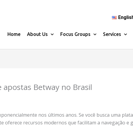
Englis
Home
About Us
Focus Groups
Services
 apostas Betway no Brasil
ponencialmente nos últimos anos. Se você busca uma platafo
site oferece recursos modernos que facilitam a navegação 