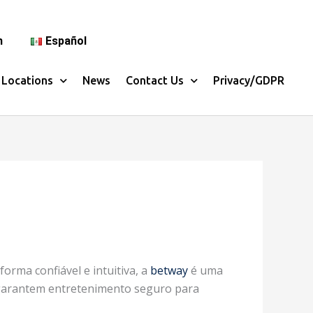
h
Español
Locations
News
Contact Us
Privacy/GDPR
rma confiável e intuitiva, a
betway
é uma
e garantem entretenimento seguro para