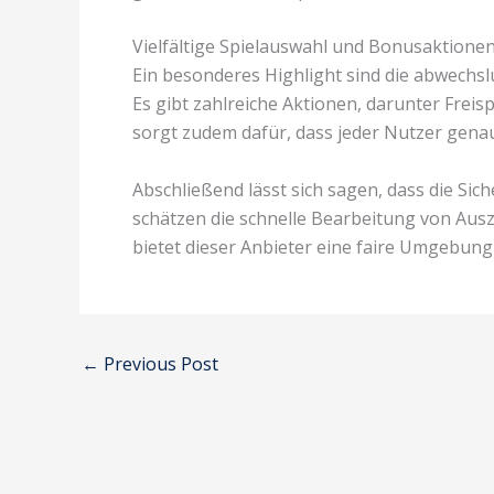
Vielfältige Spielauswahl und Bonusaktione
Ein besonderes Highlight sind die abwechs
Es gibt zahlreiche Aktionen, darunter Frei
sorgt zudem dafür, dass jeder Nutzer genau
Abschließend lässt sich sagen, dass die Sich
schätzen die schnelle Bearbeitung von Ausz
bietet dieser Anbieter eine faire Umgebung f
←
Previous Post