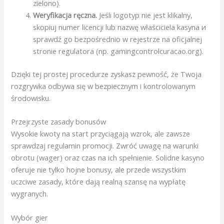
zielono).
Weryfikacja ręczna.
Jeśli logotyp nie jest klikalny,
skopiuj numer licencji lub nazwę właściciela kasyna и
sprawdź go bezpośrednio w rejestrze na oficjalnej
stronie regulatora (np. gamingcontrolcuracao.org).
Dzięki tej prostej procedurze zyskasz pewność, że Twoja
rozgrywka odbywa się w bezpiecznym i kontrolowanym
środowisku.
Przejrzyste zasady bonusów
Wysokie kwoty na start przyciągają wzrok, ale zawsze
sprawdzaj regulamin promocji. Zwróć uwagę na warunki
obrotu (wager) oraz czas na ich spełnienie. Solidne kasyno
oferuje nie tylko hojne bonusy, ale przede wszystkim
uczciwe zasady, które dają realną szansę na wypłatę
wygranych.
Wybór gier