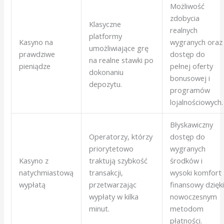
Możliwość
zdobycia
Klasyczne
realnych
platformy
Kasyno na
wygranych oraz
umożliwiające grę
prawdziwe
dostęp do
na realne stawki po
pieniądze
pełnej oferty
dokonaniu
bonusowej i
depozytu.
programów
lojalnościowych.
Błyskawiczny
Operatorzy, którzy
dostęp do
priorytetowo
wygranych
Kasyno z
traktują szybkość
środków i
natychmiastową
transakcji,
wysoki komfort
wypłatą
przetwarzając
finansowy dzięk
wypłaty w kilka
nowoczesnym
minut.
metodom
płatności.