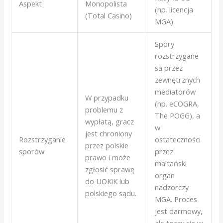
Aspekt
Monopolista
(np. licencja
(Total Casino)
MGA)
Spory
rozstrzygane
są przez
zewnętrznych
mediatorów
W przypadku
(np. eCOGRA,
problemu z
The POGG), a
wypłatą, gracz
w
jest chroniony
Rozstrzyganie
ostateczności
przez polskie
sporów
przez
prawo i może
maltański
zgłosić sprawę
organ
do UOKiK lub
nadzorczy
polskiego sądu.
MGA. Proces
jest darmowy,
ale toczy się w