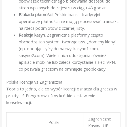
obowiązek technicznego blokowania dostępu do
stron wpisanych do rejestru w ciągu 48 godzin.
Blokada płatności.
Polskie banki i tradycyjni
operatorzy płatności nie mogą procesować transakcji
na rzecz podmiotów z czarnej listy.
Reakcja kasyn.
Zagraniczne platformy często
obchodzą ten system, tworząc tzw. „domeny klony”
(np. dodając cyfry do nazwy: kasyno1.com,
kasyno2.com). Wiele z nich udostępnia również
aplikacje mobilne lub zaleca korzystanie z sieci VPN,
co pozwala graczom na ominięcie geoblokady.
Polska licencja vs Zagraniczna
Teoria to jedno, ale co wybór licencji oznacza dla gracza w
praktyce? Przygotowaliśmy krótkie zestawienie
konsekwencji:
Zagraniczne
Polski
Kasyna UE