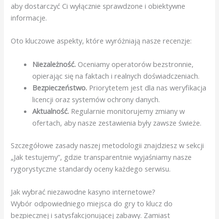
aby dostarczyć Ci wyłącznie sprawdzone i obiektywne
informacje.
Oto kluczowe aspekty, które wyróżniają nasze recenzje:
Niezależność.
Oceniamy operatorów bezstronnie,
opierając się na faktach i realnych doświadczeniach.
Bezpieczeństwo.
Priorytetem jest dla nas weryfikacja
licencji oraz systemów ochrony danych.
Aktualność.
Regularnie monitorujemy zmiany w
ofertach, aby nasze zestawienia były zawsze świeże.
Szczegółowe zasady naszej metodologii znajdziesz w sekcji
„Jak testujemy”, gdzie transparentnie wyjaśniamy nasze
rygorystyczne standardy oceny każdego serwisu.
Jak wybrać niezawodne kasyno internetowe?
Wybór odpowiedniego miejsca do gry to klucz do
bezpiecznej i satysfakcjonującej zabawy. Zamiast