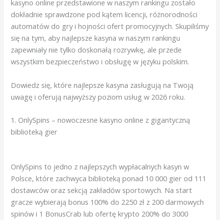
kasyno online przedstawione w naszym rankingu zostało
dokładnie sprawdzone pod kątem licencji, różnorodności
automatów do gry i hojności ofert promocyjnych. Skupiliśmy
się na tym, aby najlepsze kasyna w naszym rankingu
zapewniały nie tylko doskonałą rozrywkę, ale przede
wszystkim bezpieczeństwo i obsługę w języku polskim.
Dowiedz się, które najlepsze kasyna zasługują na Twoją
uwagę i oferują najwyższy poziom usług w 2026 roku.
1. OnlySpins – nowoczesne kasyno online z gigantyczną
biblioteką gier
OnlySpins to jedno z najlepszych wypłacalnych kasyn w
Polsce, które zachwyca biblioteką ponad 10 000 gier od 111
dostawców oraz sekcją zakładów sportowych. Na start
gracze wybierają bonus 100% do 2250 zł z 200 darmowych
spinów i 1 BonusCrab lub ofertę krypto 200% do 3000