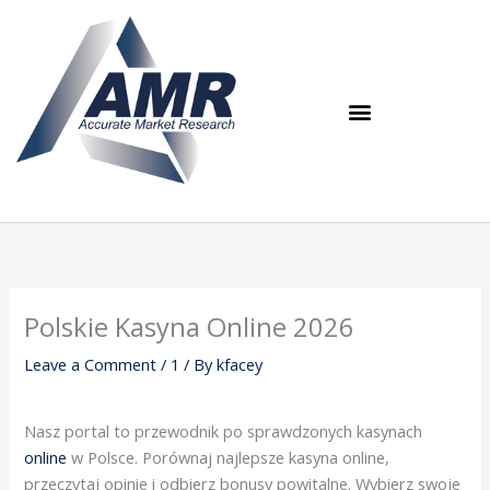
Skip
to
content
Polskie Kasyna Online 2026
Leave a Comment
/
1
/ By
kfacey
Nasz portal to przewodnik po sprawdzonych kasynach
online
w Polsce. Porównaj najlepsze kasyna online,
przeczytaj opinie i odbierz bonusy powitalne. Wybierz swoje