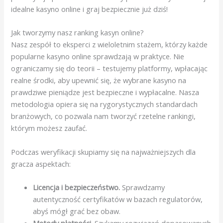
idealne kasyno online i graj bezpiecznie już dziś!
Jak tworzymy nasz ranking kasyn online?
Nasz zespół to eksperci z wieloletnim stażem, którzy każde
popularne kasyno online sprawdzają w praktyce. Nie
ograniczamy się do teorii – testujemy platformy, wpłacając
realne środki, aby upewnić się, że wybrane kasyno na
prawdziwe pieniądze jest bezpieczne i wypłacalne. Nasza
metodologia opiera się na rygorystycznych standardach
branżowych, co pozwala nam tworzyć rzetelne rankingi,
którym możesz zaufać.
Podczas weryfikacji skupiamy się na najważniejszych dla
gracza aspektach:
Licencja i bezpieczeństwo.
Sprawdzamy
autentyczność certyfikatów w bazach regulatorów,
abyś mógł grać bez obaw.