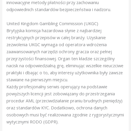
innowacyjne metody płatności przy zachowaniu
odpowiednich standardów bezpieczeństwa i nadzoru.
United Kingdom Gambling Commission (UKGC)
Brytyjska komisja hazardowa słynie z najbardziej
restrykcyjnych przepisów w całej branży. Uzyskanie
zezwolenia UKGC wymaga od operatora wdrożenia
zaawansowanych narzędzi ochrony gracza oraz pełnej
przejrzystości finansowej. Organ ten kładzie szczególny
nacisk na odpowiedzialną grę, eliminując wszelkie nieuczciwe
praktyki i dbając o to, aby interesy użytkownika były zawsze
stawiane na pierwszym miejscu.
Każdy profesjonalny serwis operujący na podstawie
powyższych licencji jest zobowiązany do przestrzegania
procedur AML (przeciwdziałanie praniu brudnych pieniędzy)
oraz standardów KYC. Dodatkowo, ochrona danych
osobowych musi być realizowana zgodnie z rygorystycznymi
wytycznymi RODO (GDPR).