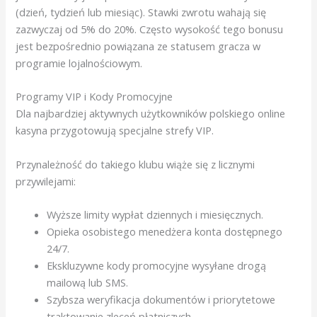
(dzień, tydzień lub miesiąc). Stawki zwrotu wahają się
zazwyczaj od 5% do 20%. Często wysokość tego bonusu
jest bezpośrednio powiązana ze statusem gracza w
programie lojalnościowym.
Programy VIP i Kody Promocyjne
Dla najbardziej aktywnych użytkowników polskiego online
kasyna przygotowują specjalne strefy VIP.
Przynależność do takiego klubu wiąże się z licznymi
przywilejami:
Wyższe limity wypłat dziennych i miesięcznych.
Opieka osobistego menedżera konta dostępnego
24/7.
Ekskluzywne kody promocyjne wysyłane drogą
mailową lub SMS.
Szybsza weryfikacja dokumentów i priorytetowe
traktowanie zleceń płatniczych.