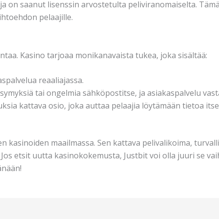
ja on saanut lisenssin arvostetulta peliviranomaiselta. Täm
ihtoehdon pelaajille.
ntaa. Kasino tarjoaa monikanavaista tukea, joka sisältää:
spalvelua reaaliajassa.
ymyksiä tai ongelmia sähköpostitse, ja asiakaspalvelu vast
sia kattava osio, joka auttaa pelaajia löytämään tietoa itse
en kasinoiden maailmassa. Sen kattava pelivalikoima, turval
. Jos etsit uutta kasinokokemusta, Justbit voi olla juuri se vai
änään!