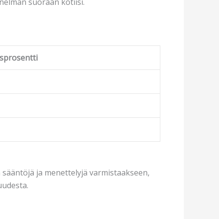
nelman suoraan kotiisi.
sprosentti
 sääntöjä ja menettelyjä varmistaakseen,
uudesta.