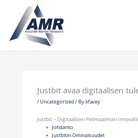
Skip
to
content
Justbit avaa digitaalisen t
/
Uncategorized
/ By
kfacey
Justbit – Digitaalisen Pelimaailman Innovati
Johdanto
Justbitin Ominaisuudet