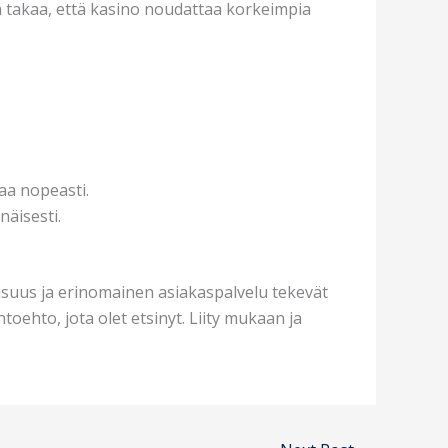
ä takaa, että kasino noudattaa korkeimpia
aa nopeasti.
näisesti.
lisuus ja erinomainen asiakaspalvelu tekevät
htoehto, jota olet etsinyt. Liity mukaan ja