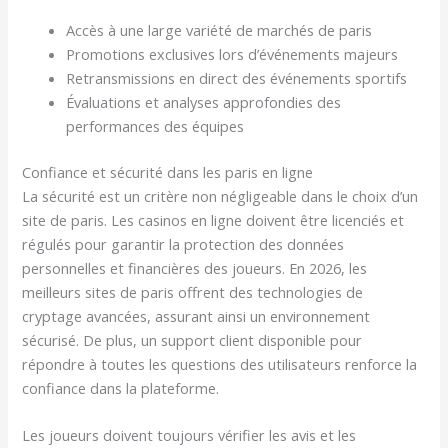
Accès à une large variété de marchés de paris
Promotions exclusives lors d’événements majeurs
Retransmissions en direct des événements sportifs
Évaluations et analyses approfondies des
performances des équipes
Confiance et sécurité dans les paris en ligne
La sécurité est un critère non négligeable dans le choix d’un
site de paris. Les casinos en ligne doivent être licenciés et
régulés pour garantir la protection des données
personnelles et financières des joueurs. En 2026, les
meilleurs sites de paris offrent des technologies de
cryptage avancées, assurant ainsi un environnement
sécurisé. De plus, un support client disponible pour
répondre à toutes les questions des utilisateurs renforce la
confiance dans la plateforme.
Les joueurs doivent toujours vérifier les avis et les