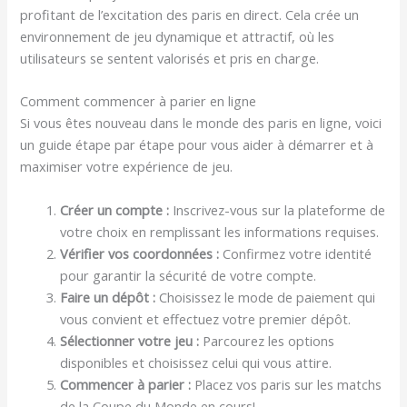
profitant de l’excitation des paris en direct. Cela crée un
environnement de jeu dynamique et attractif, où les
utilisateurs se sentent valorisés et pris en charge.
Comment commencer à parier en ligne
Si vous êtes nouveau dans le monde des paris en ligne, voici
un guide étape par étape pour vous aider à démarrer et à
maximiser votre expérience de jeu.
Créer un compte :
Inscrivez-vous sur la plateforme de
votre choix en remplissant les informations requises.
Vérifier vos coordonnées :
Confirmez votre identité
pour garantir la sécurité de votre compte.
Faire un dépôt :
Choisissez le mode de paiement qui
vous convient et effectuez votre premier dépôt.
Sélectionner votre jeu :
Parcourez les options
disponibles et choisissez celui qui vous attire.
Commencer à parier :
Placez vos paris sur les matchs
de la Coupe du Monde en cours!