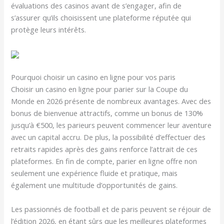
évaluations des casinos avant de s’engager, afin de
s’assurer qu’ils choisissent une plateforme réputée qui
protège leurs intérêts.
Pourquoi choisir un casino en ligne pour vos paris
Choisir un casino en ligne pour parier sur la Coupe du
Monde en 2026 présente de nombreux avantages. Avec des
bonus de bienvenue attractifs, comme un bonus de 130%
jusqu’à €500, les parieurs peuvent commencer leur aventure
avec un capital accru. De plus, la possibilité d’effectuer des
retraits rapides après des gains renforce l’attrait de ces
plateformes. En fin de compte, parier en ligne offre non
seulement une expérience fluide et pratique, mais
également une multitude d’opportunités de gains.
Les passionnés de football et de paris peuvent se réjouir de
l’édition 2026, en étant sûrs que les meilleures plateformes