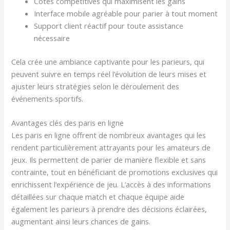
Cotes compétitives qui maximisent les gains
Interface mobile agréable pour parier à tout moment
Support client réactif pour toute assistance
nécessaire
Cela crée une ambiance captivante pour les parieurs, qui
peuvent suivre en temps réel l’évolution de leurs mises et
ajuster leurs stratégies selon le déroulement des
événements sportifs.
Avantages clés des paris en ligne
Les paris en ligne offrent de nombreux avantages qui les
rendent particulièrement attrayants pour les amateurs de
jeux. Ils permettent de parier de manière flexible et sans
contrainte, tout en bénéficiant de promotions exclusives qui
enrichissent l’expérience de jeu. L’accès à des informations
détaillées sur chaque match et chaque équipe aide
également les parieurs à prendre des décisions éclairées,
augmentant ainsi leurs chances de gains.