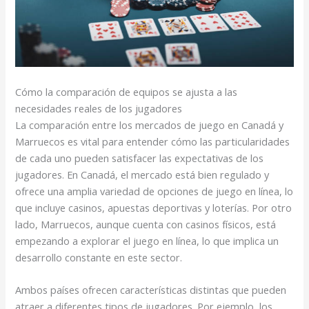
Cómo la comparación de equipos se ajusta a las
necesidades reales de los jugadores
La comparación entre los mercados de juego en Canadá y
Marruecos es vital para entender cómo las particularidades
de cada uno pueden satisfacer las expectativas de los
jugadores. En Canadá, el mercado está bien regulado y
ofrece una amplia variedad de opciones de juego en línea, lo
que incluye casinos, apuestas deportivas y loterías. Por otro
lado, Marruecos, aunque cuenta con casinos físicos, está
empezando a explorar el juego en línea, lo que implica un
desarrollo constante en este sector.
Ambos países ofrecen características distintas que pueden
atraer a diferentes tipos de jugadores. Por ejemplo, los