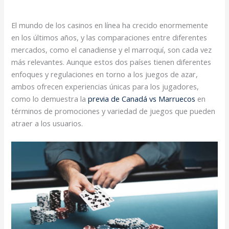
El mundo de los casinos en línea ha crecido enormemente
en los últimos años, y las comparaciones entre diferentes
mercados, como el canadiense y el marroquí, son cada vez
más relevantes. Aunque estos dos países tienen diferentes
enfoques y regulaciones en torno a los juegos de azar,
ambos ofrecen experiencias únicas para los jugadores,
como lo demuestra la
previa de Canadá vs Marruecos
en
términos de promociones y variedad de juegos que pueden
atraer a los usuarios.