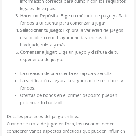
información correcta para cumplir con los requisitos
legales de tu país.
Hacer un Depósito:
Elige un método de pago y añade
fondos a tu cuenta para comenzar a jugar.
Seleccionar tu Juego:
Explora la variedad de juegos
disponibles como tragamonedas, mesas de
blackjack, ruleta y más.
Comenzar a Jugar:
Elige un juego y disfruta de tu
experiencia de juego.
La creación de una cuenta es rápida y sencilla.
La verificación asegura la seguridad de tus datos y
fondos.
Ofertas de bonos en el primer depósito pueden
potenciar tu bankroll.
Detalles prácticos del juego en línea
Cuando se trata de jugar en línea, los usuarios deben
considerar varios aspectos prácticos que pueden influir en