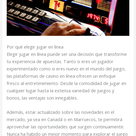
Por qué elegir jugar en línea
Elegir jugar en línea puede ser una decisión que transforme
tu experiencia de apuestas. Tanto si eres un jugador
experimentado como si eres nuevo en el mundo del juego,
las plataformas de casino en línea ofrecen un enfoque
fresco al entretenimiento. Desde la comodidad de jugar en
cualquier lugar hasta la extensa variedad de juegos y
bonos, las ventajas son innegables.
Además, estar actualizado sobre las novedades en el
mercado, ya sea en Canadá o en Marruecos, te permitirá
aprovechar las oportunidades que surgen continuamente.
Nunca ha habido un mejor momento para explorar el juego