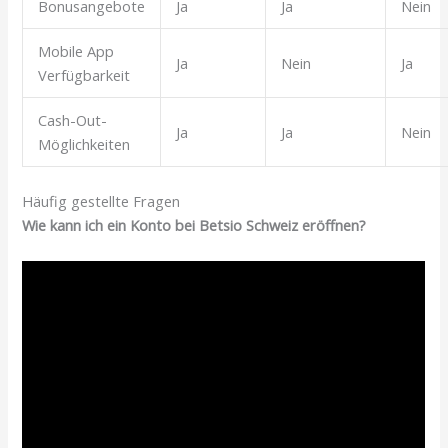
Bonusangebote
Ja
Ja
Nein
Mobile App
Ja
Nein
Ja
Verfügbarkeit
Cash-Out-
Ja
Ja
Nein
Möglichkeiten
Häufig gestellte Fragen
Wie kann ich ein Konto bei Betsio Schweiz eröffnen?