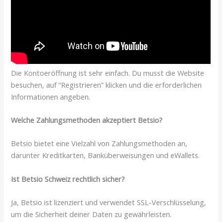
Die Kontoeröffnung ist sehr einfach. Du musst die Website
besuchen, auf “Registrieren” klicken und die erforderlichen
Informationen angeben.
Welche Zahlungsmethoden akzeptiert Betsio?
Betsio bietet eine Vielzahl von Zahlungsmethoden an,
darunter Kreditkarten, Banküberweisungen und eWallets.
Ist Betsio Schweiz rechtlich sicher?
Ja, Betsio ist lizenziert und verwendet SSL-Verschlüsselung,
um die Sicherheit deiner Daten zu gewährleisten.