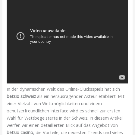
In der dynamischen Welt des Online-Glücksspiels hat sich
betsio schweiz
als ein herausragender Akteur etabliert. Mit
einer Vielzahl von Wettmöglichkeiten und einem
benutzerfreundlichen Interface wird es schnell zur ersten
Wahl für Wettbegeisterte in der Schweiz. In diesem Artikel
werfen wir einen detaillierten Blick auf das Angebot von
betsio casino
, die Vorteile, die neuesten Trends und vieles