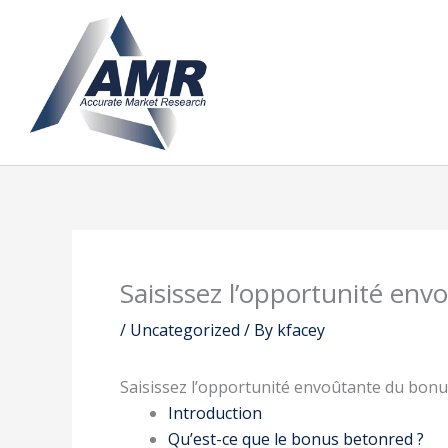
Skip
to
content
Saisissez l’opportunité en
/
Uncategorized
/ By
kfacey
Saisissez l’opportunité envoûtante du bon
Introduction
Qu’est-ce que le bonus betonred ?