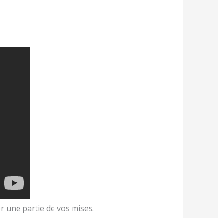
er une partie de vos mises.