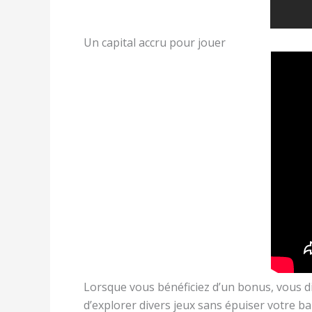
Un capital accru pour jouer
Lorsque vous bénéficiez d’un bonus, vous d
d’explorer divers jeux sans épuiser votre ban