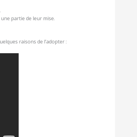
.
une partie de leur mise.
elques raisons de l’adopter :