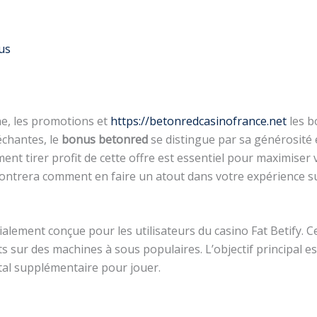
us
ne, les promotions et
https://betonredcasinofrance.net
les b
léchantes, le
bonus betonred
se distingue par sa générosité 
tirer profit de cette offre est essentiel pour maximiser vo
trera comment en faire un atout dans votre expérience sur 
alement conçue pour les utilisateurs du casino Fat Betify. 
s sur des machines à sous populaires. L’objectif principal e
tal supplémentaire pour jouer.