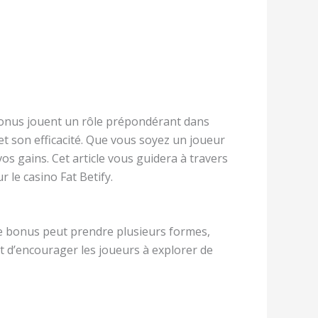
onus jouent un rôle prépondérant dans
et son efficacité. Que vous soyez un joueur
s gains. Cet article vous guidera à travers
le casino Fat Betify.
Ce bonus peut prendre plusieurs formes,
st d’encourager les joueurs à explorer de