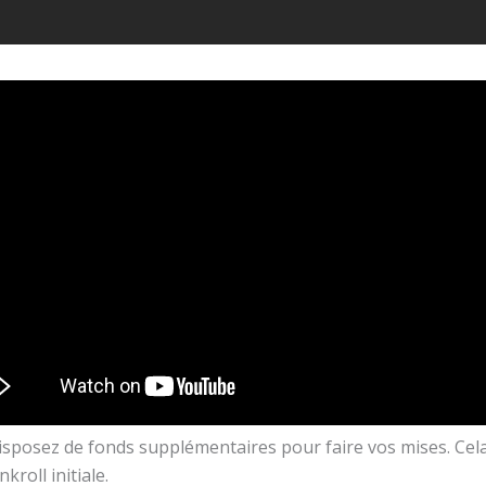
isposez de fonds supplémentaires pour faire vos mises. Cel
kroll initiale.