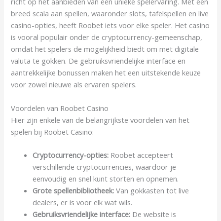
richt op het aanbieden van een unieke spelervaring. Met een
breed scala aan spellen, waaronder slots, tafelspellen en live
casino-opties, heeft Roobet iets voor elke speler. Het casino
is vooral populair onder de cryptocurrency-gemeenschap,
omdat het spelers de mogelijkheid biedt om met digitale
valuta te gokken. De gebruiksvriendelijke interface en
aantrekkelijke bonussen maken het een uitstekende keuze
voor zowel nieuwe als ervaren spelers.
Voordelen van Roobet Casino
Hier zijn enkele van de belangrijkste voordelen van het
spelen bij Roobet Casino:
Cryptocurrency-opties:
Roobet accepteert
verschillende cryptocurrencies, waardoor je
eenvoudig en snel kunt storten en opnemen.
Grote spellenbibliotheek:
Van gokkasten tot live
dealers, er is voor elk wat wils.
Gebruiksvriendelijke interface:
De website is