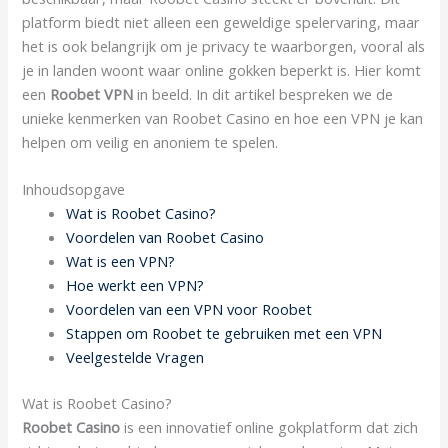
platform biedt niet alleen een geweldige spelervaring, maar
het is ook belangrijk om je privacy te waarborgen, vooral als
je in landen woont waar online gokken beperkt is. Hier komt
een
Roobet VPN
in beeld. In dit artikel bespreken we de
unieke kenmerken van Roobet Casino en hoe een VPN je kan
helpen om veilig en anoniem te spelen.
Inhoudsopgave
Wat is Roobet Casino?
Voordelen van Roobet Casino
Wat is een VPN?
Hoe werkt een VPN?
Voordelen van een VPN voor Roobet
Stappen om Roobet te gebruiken met een VPN
Veelgestelde Vragen
Wat is Roobet Casino?
Roobet Casino
is een innovatief online gokplatform dat zich