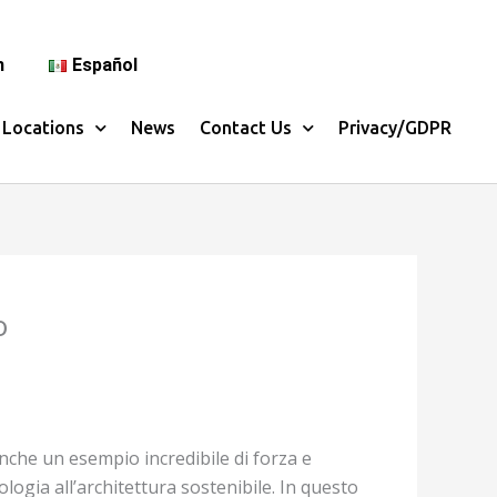
h
Español
Locations
News
Contact Us
Privacy/GDPR
o
nche un esempio incredibile di forza e
logia all’architettura sostenibile. In questo