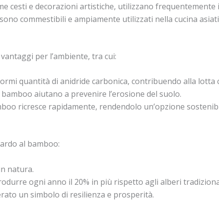
me cesti e decorazioni artistiche, utilizzano frequentemente
ono commestibili e ampiamente utilizzati nella cucina asiati
antaggi per l’ambiente, tra cui:
mi quantità di anidride carbonica, contribuendo alla lotta 
l bamboo aiutano a prevenire l’erosione del suolo.
amboo ricresce rapidamente, rendendolo un’opzione sostenibil
uardo al bamboo:
in natura.
urre ogni anno il 20% in più rispetto agli alberi tradizional
rato un simbolo di resilienza e prosperità.