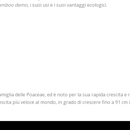
bamboo demo
, i suoi usi e i suoi vantaggi ecologici.
iglia delle Poaceae, ed è noto per la sua rapida crescita e re
cita più veloce al mondo, in grado di crescere fino a 91 cm 