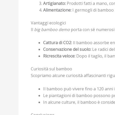
Artigianato:
Prodotti fatti a mano, co
Alimentazione:
I germogli di bamboo s
Vantaggi ecologici
Il
big bamboo demo
porta con sé numerosi v
Cattura di CO2:
Il bamboo assorbe enor
Conservazione del suolo:
Le radici de
Ricrescita veloce:
Dopo il taglio, il b
Curiosità sul bamboo
Scopriamo alcune curiosità affascinanti rig
Il bamboo può vivere fino a 120 anni 
Le piantagioni di bamboo possono prod
In alcune culture, il bamboo è conside
Conclusione