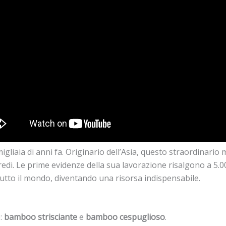
gliaia di anni fa. Originario dell’Asia, questo straordinario m
rredi. Le prime evidenze della sua lavorazione risalgono a 5.0
 tutto il mondo, diventando una risorsa indispensabile.
o:
bamboo strisciante
e
bamboo cespuglioso
.