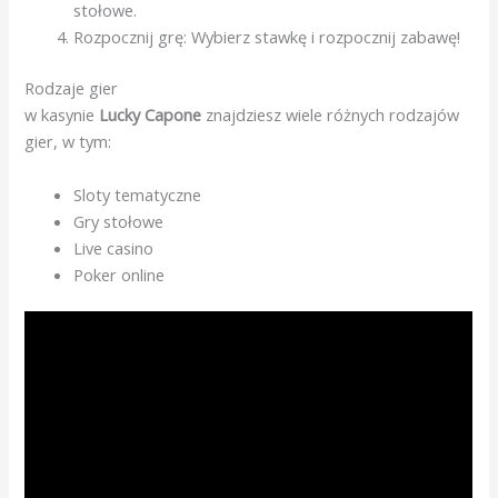
stołowe.
Rozpocznij grę: Wybierz stawkę i rozpocznij zabawę!
Rodzaje gier
w kasynie
Lucky Capone
znajdziesz wiele różnych rodzajów
gier, w tym:
Sloty tematyczne
Gry stołowe
Live casino
Poker online