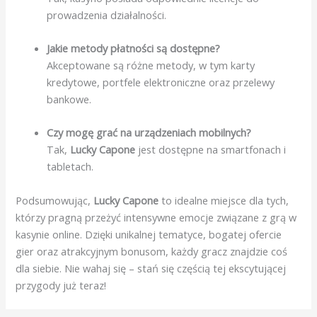
prowadzenia działalności.
Jakie metody płatności są dostępne?
Akceptowane są różne metody, w tym karty
kredytowe, portfele elektroniczne oraz przelewy
bankowe.
Czy mogę grać na urządzeniach mobilnych?
Tak,
Lucky Capone
jest dostępne na smartfonach i
tabletach.
Podsumowując,
Lucky Capone
to idealne miejsce dla tych,
którzy pragną przeżyć intensywne emocje związane z grą w
kasynie online. Dzięki unikalnej tematyce, bogatej ofercie
gier oraz atrakcyjnym bonusom, każdy gracz znajdzie coś
dla siebie. Nie wahaj się – stań się częścią tej ekscytującej
przygody już teraz!