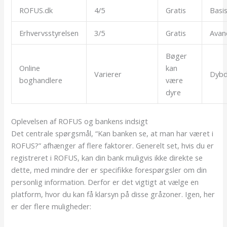
ROFUS.dk
4/5
Gratis
Basi
Erhvervsstyrelsen
3/5
Gratis
Avan
Bøger
Online
kan
Varierer
Dyb
boghandlere
være
dyre
Oplevelsen af ROFUS og bankens indsigt
Det centrale spørgsmål, “Kan banken se, at man har været i
ROFUS?” afhænger af flere faktorer. Generelt set, hvis du er
registreret i ROFUS, kan din bank muligvis ikke direkte se
dette, med mindre der er specifikke forespørgsler om din
personlig information. Derfor er det vigtigt at vælge en
platform, hvor du kan få klarsyn på disse gråzoner. Igen, her
er der flere muligheder: