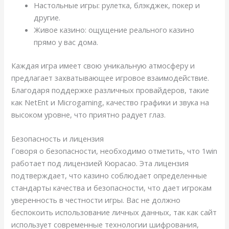
Настольные игры: рулетка, блэкджек, покер и
другие.
Живое казино: ощущение реального казино
прямо у вас дома.
Каждая игра имеет свою уникальную атмосферу и
предлагает захватывающее игровое взаимодействие.
Благодаря поддержке различных провайдеров, такие
как NetEnt и Microgaming, качество графики и звука на
высоком уровне, что приятно радует глаз.
Безопасность и лицензия
Говоря о безопасности, необходимо отметить, что 1win
работает под лицензией Кюрасао. Эта лицензия
подтверждает, что казино соблюдает определенные
стандарты качества и безопасности, что дает игрокам
уверенность в честности игры. Вас не должно
беспокоить использование личных данных, так как сайт
использует современные технологии шифрования,