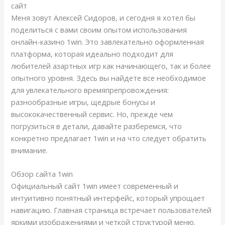
сайт
Меня зовут Алексей Сидоров, и сегодня я хотел бы
поделиться с вами своим опытом использования
онлайн-казино 1win. Это завлекательно оформленная
платформа, которая идеально подходит для
любителей азартных игр как начинающего, так и более
опытного уровня. Здесь вы найдете все необходимое
для увлекательного времяпрепровождения:
разнообразные игры, щедрые бонусы и
высококачественный сервис. Но, прежде чем
погрузиться в детали, давайте разберемся, что
конкретно предлагает 1win и на что следует обратить
внимание.
Обзор сайта 1win
Официальный сайт 1win имеет современный и
интуитивно понятный интерфейс, который упрощает
навигацию. Главная страница встречает пользователей
яркими изображениями и четкой структурой меню.