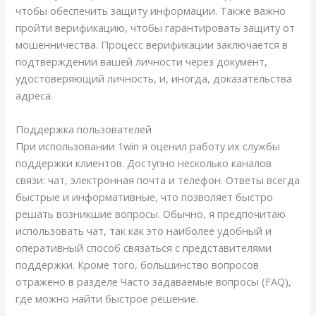
чтобы обеспечить защиту информации. Также важно
пройти верификацию, чтобы гарантировать защиту от
мошенничества. Процесс верификации заключается в
подтверждении вашей личности через документ,
удостоверяющий личность, и, иногда, доказательства
адреса.
Поддержка пользователей
При использовании 1win я оценил работу их службы
поддержки клиентов. Доступно несколько каналов
связи: чат, электронная почта и телефон. Ответы всегда
быстрые и информативные, что позволяет быстро
решать возникшие вопросы. Обычно, я предпочитаю
использовать чат, так как это наиболее удобный и
оперативный способ связаться с представителями
поддержки. Кроме того, большинство вопросов
отражено в разделе Часто задаваемые вопросы (FAQ),
где можно найти быстрое решение.