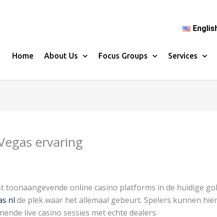
Englis
Home
About Us
Focus Groups
Services
oVegas ervaring
 toonaangevende online casino platforms in de huidige goki
as nl
de plek waar het allemaal gebeurt. Spelers kunnen hier
ende live casino sessies met echte dealers.