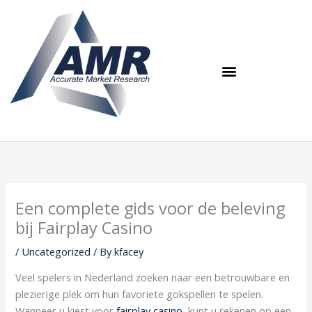
Skip
to
content
Een complete gids voor de beleving
bij Fairplay Casino
/
Uncategorized
/ By
kfacey
Veel spelers in Nederland zoeken naar een betrouwbare en
plezierige plek om hun favoriete gokspellen te spelen.
Wanneer u kiest voor
fairplay casino
, kunt u rekenen op een