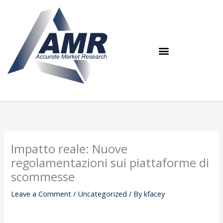
Skip
to
content
Impatto reale: Nuove
regolamentazioni sui piattaforme di
scommesse
Leave a Comment
/
Uncategorized
/ By
kfacey