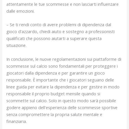
attentamente le tue scommesse e non lasciarti influenzare
dalle emozioni.
– Se ti rendi conto di avere problemi di dipendenza dal
gioco d'azzardo, chiedi aiuto e sostegno a professionisti
qualificati che possono aiutarti a superare questa
situazione.
In conclusione, le nuove regolamentazioni sui piattaforme di
scommesse sul calcio sono fondamentali per proteggere i
giocatori dalla dipendenza e per garantire un gioco
responsabile. È importante che i giocatori seguano delle
linee guida per evitare la dipendenza e per gestire in modo
responsabile il proprio budget mensile quando si
scommette sul calcio. Solo in questo modo sarà possibile
godere appieno dell'esperienza delle scommesse sportive
senza compromettere la propria salute mentale e
finanziaria.