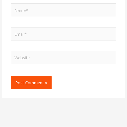
Name*
Email*
Website