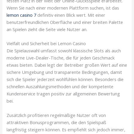
festen Platz in der Welt der Online-Glücksspiele erarbeitet.
Wenn Sie nach einer modernen Plattform suchen, ist das
lemon casino 7
definitiv einen Blick wert. Mit einer
benutzerfreundlichen Oberfläche und einer breiten Palette
an Spielen zieht die Seite viele Nutzer an.
Vielfalt und Sicherheit bei Lemon Casino
Die Spielauswahl umfasst sowohl klassische Slots als auch
moderne Live-Dealer-Tische, die für jeden Geschmack
etwas bieten. Dabei legt der Betreiber großen Wert auf eine
sichere Umgebung und transparente Bedingungen, damit
sich die Spieler jederzeit wohlfühlen können. Besonders die
schnellen Auszahlungsmethoden und der kompetente
Kundenservice tragen positiv zur allgemeinen Bewertung
bei.
Zusätzlich profitieren regelmäßige Nutzer oft von
attraktiven Bonusprogrammen, die den Spielspaß
langfristig steigern können. Es empfiehlt sich jedoch immer,