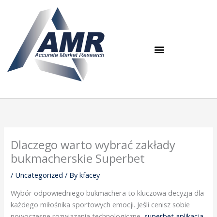
Skip
to
content
Dlaczego warto wybrać zakłady
bukmacherskie Superbet
/
Uncategorized
/ By
kfacey
Wybór odpowiedniego bukmachera to kluczowa decyzja dla
każdego miłośnika sportowych emocji. Jeśli cenisz sobie
nowoczesne rozwiązania technologiczne,
superbet aplikacja