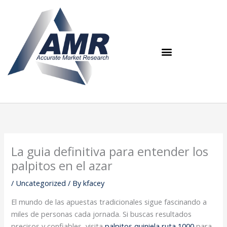
Skip
to
content
La guia definitiva para entender los
palpitos en el azar
/
Uncategorized
/ By
kfacey
El mundo de las apuestas tradicionales sigue fascinando a
miles de personas cada jornada. Si buscas resultados
precisos y confiables, visita
palpitos quiniela ruta 1000
para