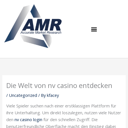
Skip
to
content
Die Welt von nv casino entdecken
/
Uncategorized
/ By
kfacey
Viele Spieler suchen nach einer erstklassigen Plattform für
ihre Unterhaltung. Um direkt loszulegen, nutzen viele Nutzer
den
nv casino login
für den schnellen Zugriff. Die
benutzerfreundliche Oberfläche macht den Einstieg dabei