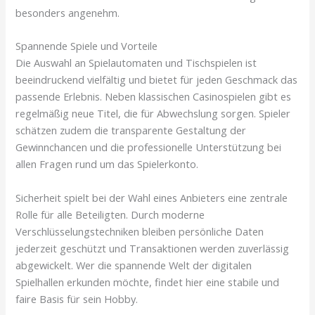
besonders angenehm.
Spannende Spiele und Vorteile
Die Auswahl an Spielautomaten und Tischspielen ist
beeindruckend vielfältig und bietet für jeden Geschmack das
passende Erlebnis. Neben klassischen Casinospielen gibt es
regelmäßig neue Titel, die für Abwechslung sorgen. Spieler
schätzen zudem die transparente Gestaltung der
Gewinnchancen und die professionelle Unterstützung bei
allen Fragen rund um das Spielerkonto.
Sicherheit spielt bei der Wahl eines Anbieters eine zentrale
Rolle für alle Beteiligten. Durch moderne
Verschlüsselungstechniken bleiben persönliche Daten
jederzeit geschützt und Transaktionen werden zuverlässig
abgewickelt. Wer die spannende Welt der digitalen
Spielhallen erkunden möchte, findet hier eine stabile und
faire Basis für sein Hobby.