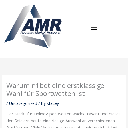
Skip
to
content
Warum n1bet eine erstklassige
Wahl für Sportwetten ist
/
Uncategorized
/ By
kfacey
Der Markt für Online-Sportwetten wächst rasant und bietet
den Spielern heute eine riesige Auswahl an verschiedenen
Plattformen. Viele Wettbegeisterte entscheiden sich dabei