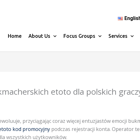
Englis
Home
About Us
Focus Groups
Services
kmacherskich etoto dla polskich gracz
woluuje, przyciągając coraz więcej entuzjastów emocji bukma
etoto kod promocyjny
podczas rejestracji konta. Operator t
dla wszystkich użytkowników.