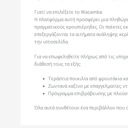
Γιατί να επιλέξετε το Wazamba
Η πλατφόρμα αυτή προσφέρει μια πληθώρα
πραγματικούς κρουπιέρηδες. Οι παίκτες ε
επεξεργάζονται τα αιτήματα ανάληψης κερ
την ιστοσελίδα.
Για να επωφεληθείτε πλήρως από τις υπηρε
διάθεσή τους τα εξής:
Τεράστια ποικιλία από φρουτάκια κα
Ζωντανά καζίνο με επαγγελματίες ντ
Πρόγραμμα επιβράβευσης με πλούσ
Όλα αυτά συνθέτουν ένα περιβάλλον που σ