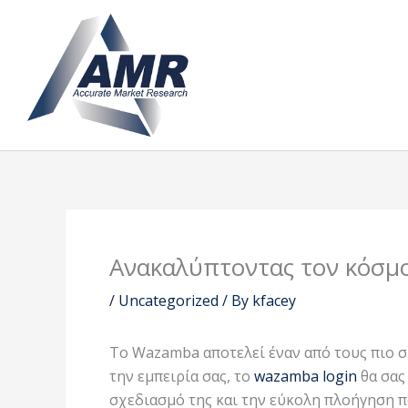
Skip
to
content
Ανακαλύπτοντας τον κόσμο
/
Uncategorized
/ By
kfacey
Το Wazamba αποτελεί έναν από τους πιο σ
την εμπειρία σας, το
wazamba login
θα σας
σχεδιασμό της και την εύκολη πλοήγηση π