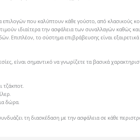
 επιλογών που καλύπτουν κάθε γούστο, από κλασικούς κο
κτιμούν ιδιαίτερα την ασφάλεια των συναλλαγών καθώς και
δών. Επιπλέον, το σύστημα επιβράβευσης είναι εξαιρετικά
σίες, είναι σημαντικό να γνωρίζετε τα βασικά χαρακτηρισ
ι τζάκποτ.
ίλερ.
ια δώρα.
υνδυάζει τη διασκέδαση με την ασφάλεια σε κάθε περιστ