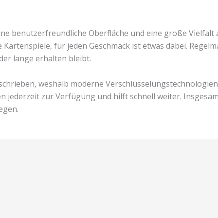
eine benutzerfreundliche Oberfläche und eine große Vielfal
e Kartenspiele, für jeden Geschmack ist etwas dabei. Rege
er lange erhalten bleibt.
geschrieben, weshalb moderne Verschlüsselungstechnologie
 jederzeit zur Verfügung und hilft schnell weiter. Insgesa
legen.