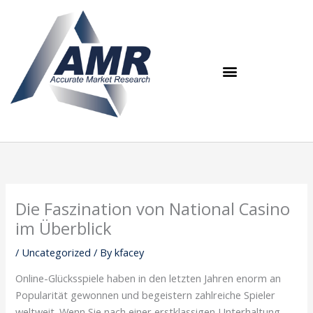
Skip
to
content
Die Faszination von National Casino
im Überblick
/
Uncategorized
/ By
kfacey
Online-Glücksspiele haben in den letzten Jahren enorm an
Popularität gewonnen und begeistern zahlreiche Spieler
weltweit. Wenn Sie nach einer erstklassigen Unterhaltung