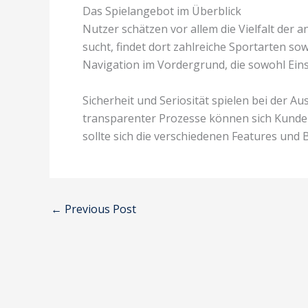
Das Spielangebot im Überblick
Nutzer schätzen vor allem die Vielfalt de
sucht, findet dort zahlreiche Sportarten sow
Navigation im Vordergrund, die sowohl Einst
Sicherheit und Seriosität spielen bei der 
transparenter Prozesse können sich Kunden 
sollte sich die verschiedenen Features und
←
Previous Post