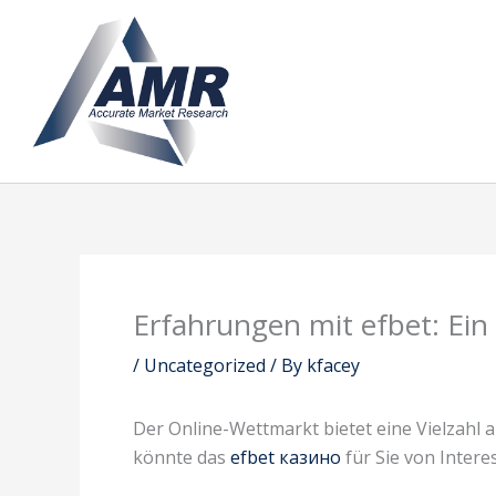
Skip
to
content
Erfahrungen mit efbet: Ein
/
Uncategorized
/ By
kfacey
Der Online-Wettmarkt bietet eine Vielzahl 
könnte das
efbet казино
für Sie von Intere