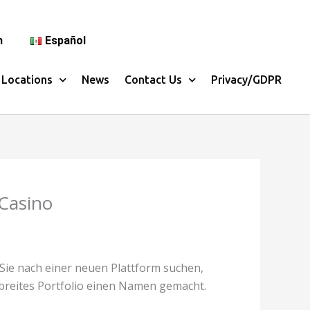
h
Español
Locations
News
Contact Us
Privacy/GDPR
 Casino
Sie nach einer neuen Plattform suchen,
in breites Portfolio einen Namen gemacht.