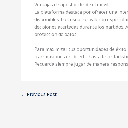
Ventajas de apostar desde el móvil
La plataforma destaca por ofrecer una inter
disponibles. Los usuarios valoran especialme
decisiones acertadas durante los partidos. 
protección de datos.
Para maximizar tus oportunidades de éxito, 
transmisiones en directo hasta las estadíst
Recuerda siempre jugar de manera responsab
←
Previous Post