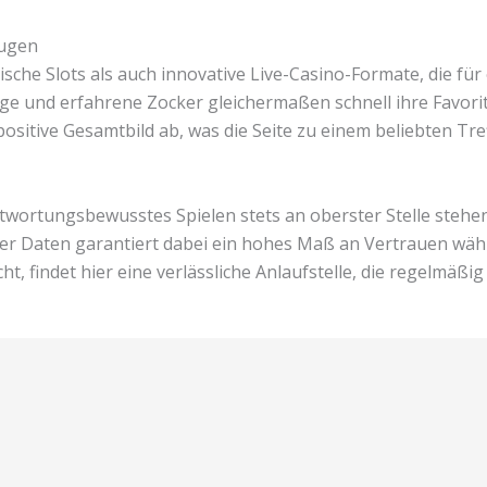
zugen
ische Slots als auch innovative Live-Casino-Formate, die fü
nge und erfahrene Zocker gleichermaßen schnell ihre Favor
itive Gesamtbild ab, was die Seite zu einem beliebten Treff
ntwortungsbewusstes Spielen stets an oberster Stelle steh
der Daten garantiert dabei ein hohes Maß an Vertrauen wäh
t, findet hier eine verlässliche Anlaufstelle, die regelmäßig