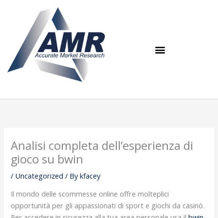
Skip
to
content
Analisi completa dell’esperienza di
gioco su bwin
/
Uncategorized
/ By
kfacey
Il mondo delle scommesse online offre molteplici
opportunità per gli appassionati di sport e giochi da casinò.
Per accedere in sicurezza alla tua area personale usa il
bwin